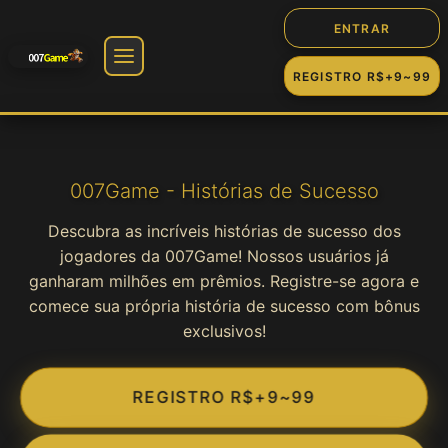
ENTRAR
REGISTRO R$+9~99
🎰 Jogos
Slot
007Game - Histórias de Sucesso
Descubra as incríveis histórias de sucesso dos
Cassino
jogadores da 007Game! Nossos usuários já
ganharam milhões em prêmios. Registre-se agora e
Fortune
comece sua própria história de sucesso com bônus
exclusivos!
Jogos
REGISTRO R$+9~99
Game