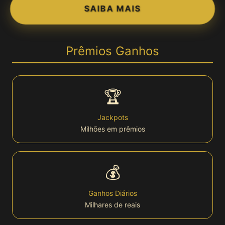
SAIBA MAIS
👤 Conta
Login
Prêmios Ganhos
Cadastro
🏆
Bônus
Jackpots
Milhões em prêmios
VIP
Lottery
💰
🏆 Plataforma
Ganhos Diários
Milhares de reais
Plataforma