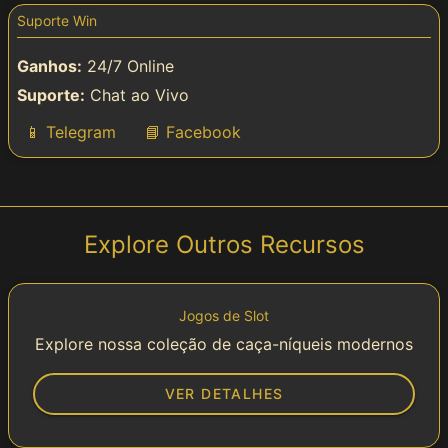
Suporte Win
Ganhos:
24/7 Online
Suporte:
Chat ao Vivo
📱 Telegram
📘 Facebook
Explore Outros Recursos
Jogos de Slot
Explore nossa coleção de caça-níqueis modernos
VER DETALHES