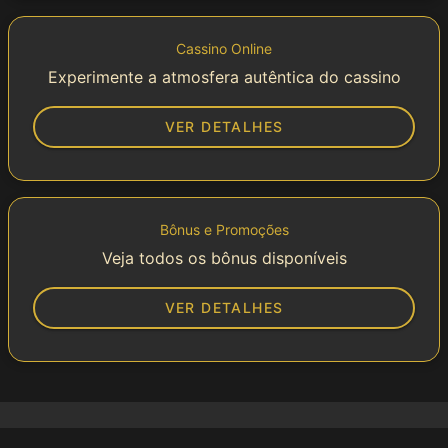
Cassino Online
Experimente a atmosfera autêntica do cassino
VER DETALHES
Bônus e Promoções
Veja todos os bônus disponíveis
VER DETALHES