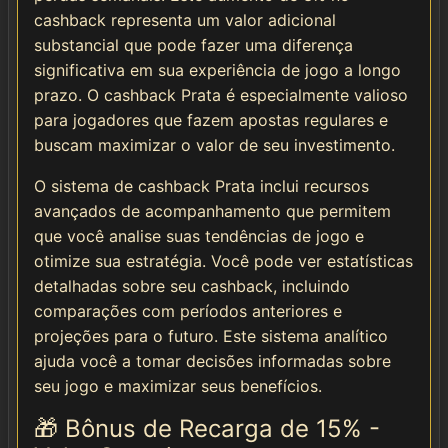
cashback representa um valor adicional
substancial que pode fazer uma diferença
significativa em sua experiência de jogo a longo
prazo. O cashback Prata é especialmente valioso
para jogadores que fazem apostas regulares e
buscam maximizar o valor de seu investimento.
O sistema de cashback Prata inclui recursos
avançados de acompanhamento que permitem
que você analise suas tendências de jogo e
otimize sua estratégia. Você pode ver estatísticas
detalhadas sobre seu cashback, incluindo
comparações com períodos anteriores e
projeções para o futuro. Este sistema analítico
ajuda você a tomar decisões informadas sobre
seu jogo e maximizar seus benefícios.
🎁 Bônus de Recarga de 15% -