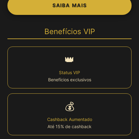
SAIBA MAIS
👤 Conta
Login
Benefícios VIP
Cadastro
👑
Bônus
Status VIP
Benefícios exclusivos
VIP
Lottery
💰
Cashback Aumentado
🏆 Plataforma
Até 15% de cashback
Plataforma