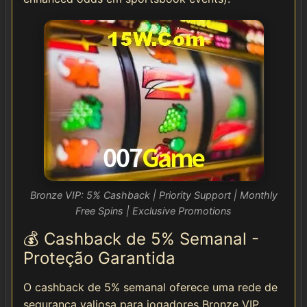
Bronze VIP: 5% Cashback | Priority Support | Monthly
Free Spins | Exclusive Promotions
💰 Cashback de 5% Semanal -
Proteção Garantida
O cashback de 5% semanal oferece uma rede de
segurança valiosa para jogadores Bronze VIP,