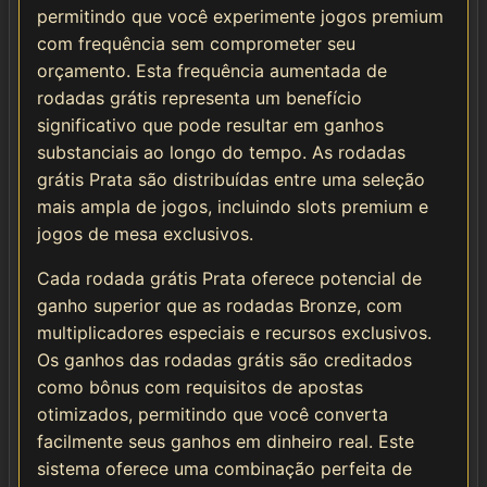
permitindo que você experimente jogos premium
com frequência sem comprometer seu
orçamento. Esta frequência aumentada de
rodadas grátis representa um benefício
significativo que pode resultar em ganhos
substanciais ao longo do tempo. As rodadas
grátis Prata são distribuídas entre uma seleção
mais ampla de jogos, incluindo slots premium e
jogos de mesa exclusivos.
Cada rodada grátis Prata oferece potencial de
ganho superior que as rodadas Bronze, com
multiplicadores especiais e recursos exclusivos.
Os ganhos das rodadas grátis são creditados
como bônus com requisitos de apostas
otimizados, permitindo que você converta
facilmente seus ganhos em dinheiro real. Este
sistema oferece uma combinação perfeita de