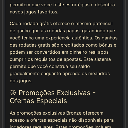
permitem que você teste estratégias e descubra
novos jogos favoritos.
Cada rodada grátis oferece o mesmo potencial
de ganho que as rodadas pagas, garantindo que
você tenha uma experiência autêntica. Os ganhos
das rodadas grátis são creditados como bônus e
podem ser convertidos em dinheiro real após
cumprir os requisitos de apostas. Este sistema
permite que você construa seu saldo
gradualmente enquanto aprende os meandros
dos jogos.
🎯 Promoções Exclusivas -
Ofertas Especiais
As promoções exclusivas Bronze oferecem
acesso a ofertas especiais não disponíveis para
jogadores regulares. Estas promoções incluem