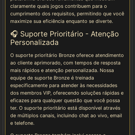
claramente quais jogos contribuem para o
cumprimento dos requisitos, permitindo que você
maximize sua eficiência enquanto se diverte.
🎧 Suporte Prioritário - Atenção
Personalizada
O suporte prioritário Bronze oferece atendimento
ao cliente aprimorado, com tempos de resposta
mais rápidos e atenção personalizada. Nossa
equipe de suporte Bronze é treinada
especificamente para atender às necessidades
dos membros VIP, oferecendo soluções rápidas e
eficazes para qualquer questão que você possa
ter. O suporte prioritário está disponível através
de múltiplos canais, incluindo chat ao vivo, email
e telefone.