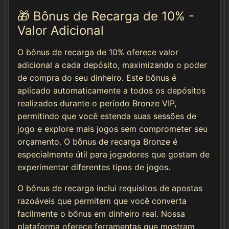
🎁 Bônus de Recarga de 10% -
Valor Adicional
O bônus de recarga de 10% oferece valor
adicional a cada depósito, maximizando o poder
de compra do seu dinheiro. Este bônus é
aplicado automaticamente a todos os depósitos
realizados durante o período Bronze VIP,
permitindo que você estenda suas sessões de
jogo e explore mais jogos sem comprometer seu
orçamento. O bônus de recarga Bronze é
especialmente útil para jogadores que gostam de
experimentar diferentes tipos de jogos.
O bônus de recarga inclui requisitos de apostas
razoáveis que permitem que você converta
facilmente o bônus em dinheiro real. Nossa
plataforma oferece ferramentas que mostram