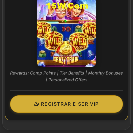
Rewards: Comp Points | Tier Benefits | Monthly Bonuses
| Personalized Offers
🎁 REGISTRAR E SER VIP