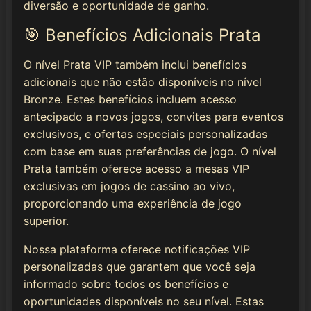
diversão e oportunidade de ganho.
🎯 Benefícios Adicionais Prata
O nível Prata VIP também inclui benefícios
adicionais que não estão disponíveis no nível
Bronze. Estes benefícios incluem acesso
antecipado a novos jogos, convites para eventos
exclusivos, e ofertas especiais personalizadas
com base em suas preferências de jogo. O nível
Prata também oferece acesso a mesas VIP
exclusivas em jogos de cassino ao vivo,
proporcionando uma experiência de jogo
superior.
Nossa plataforma oferece notificações VIP
personalizadas que garantem que você seja
informado sobre todos os benefícios e
oportunidades disponíveis no seu nível. Estas