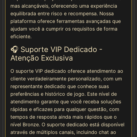
mas alcançáveis, oferecendo uma experiência
equilibrada entre risco e recompensa. Nossa
plataforma oferece ferramentas avançadas que
ajudam você a cumprir os requisitos de forma
eficiente.
🎧 Suporte VIP Dedicado -
Atenção Exclusiva
O suporte VIP dedicado oferece atendimento ao
cliente verdadeiramente personalizado, com um
representante dedicado que conhece suas
preferências e histórico de jogo. Este nível de
atendimento garante que você receba soluções
rápidas e eficazes para qualquer questão, com
tempos de resposta ainda mais rápidos que o
nível Bronze. O suporte dedicado está disponível
através de múltiplos canais, incluindo chat ao