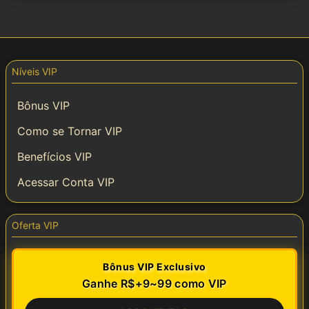
Níveis VIP
Bônus VIP
Como se Tornar VIP
Benefícios VIP
Acessar Conta VIP
Oferta VIP
Bônus VIP Exclusivo
Ganhe R$+9~99 como VIP