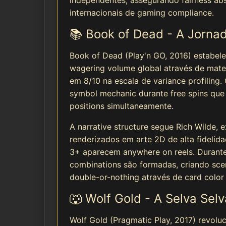
independentes, assegurando fairness a
internacionais de gaming compliance.
📚 Book of Dead - A Jornad
Book of Dead (Play'n GO, 2016) estabel
wagering volume global através de matem
em 8/10 na escala de variance profiling
symbol mechanic durante free spins qu
positions simultaneamente.
A narrative structure segue Rich Wilde, 
renderizados em arte 2D de alta fidelid
3+ aparecem anywhere on reels. Durante
combinations são formadas, criando sce
double-or-nothing através de card color 
🐺 Wolf Gold - A Selva Se
Wolf Gold (Pragmatic Play, 2017) revol