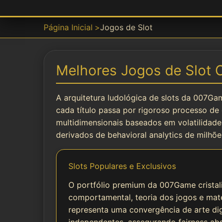
Página Inicial
Jogos de Slot
Melhores Jogos de Slot O
A arquitetura ludológica de slots da 007G
cada título passa por rigoroso processo de
multidimensionais baseados em volatilidade
derivados de behavioral analytics de milhõe
Slots Populares e Exclusivos
O portfólio premium da 007Game cristali
comportamental, teoria dos jogos e mate
representa uma convergência de arte digi