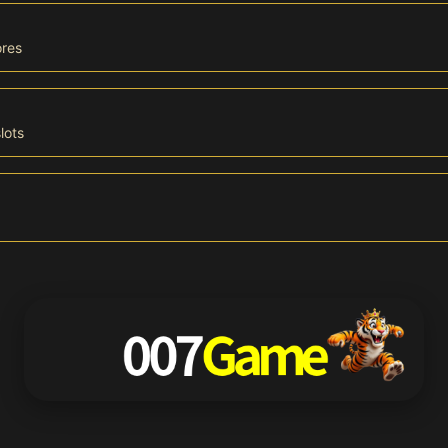
ores
lots
🌐 Social & Contato
📱 Telegram
📘 Facebook