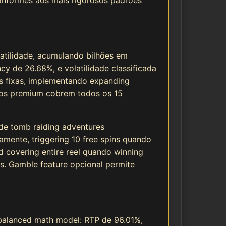
onformes aos mais rigorosos padrões
atilidade, acumulando bilhões em
y de 26.68%, e volatilidade classificada
es fixas, implementando expanding
los premium cobrem todos os 15
 de tomb raiding adventures
amente, triggering 10 free spins quando
 covering entire reel quando winning
s. Gamble feature opcional permite
 balanced math model: RTP de 96.01%,