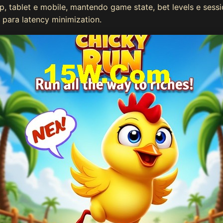
p, tablet e mobile, mantendo game state, bet levels e sess
 para latency minimization.