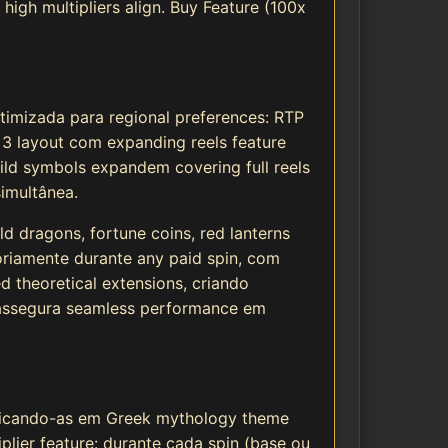
igh multipliers align. Buy Feature (100x
timizada para regional preferences: RTP
×3 layout com expanding reels feature
ild symbols expandem covering full reels
imultânea.
ld dragons, fortune coins, red lanterns
atoriamente durante any paid spin, com
d theoretical extensions, criando
 assegura seamless performance em
plicando-as em Greek mythology theme
lier feature: durante cada spin (base ou