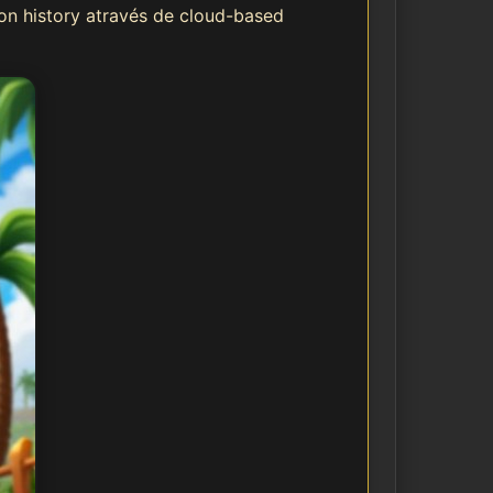
ion history através de cloud-based