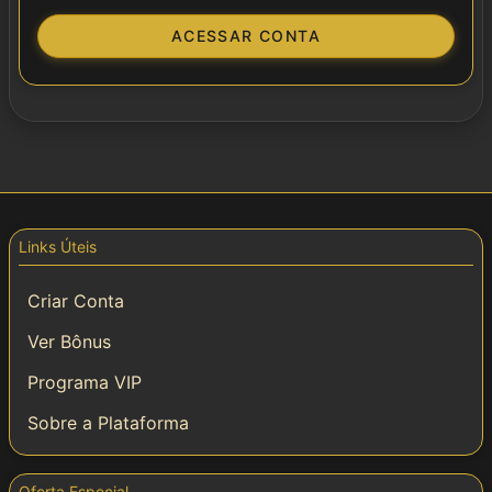
ACESSAR CONTA
Links Úteis
Criar Conta
Ver Bônus
Programa VIP
Sobre a Plataforma
Oferta Especial