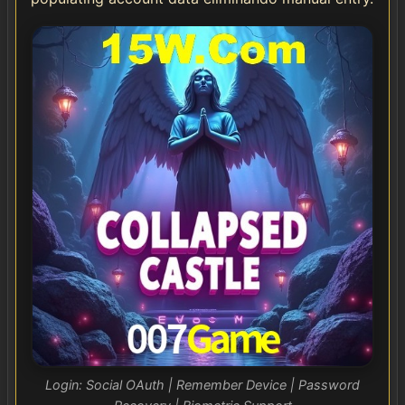
Login: Social OAuth | Remember Device | Password