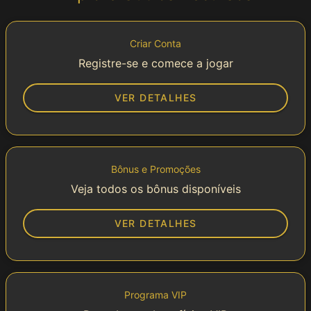
Criar Conta
Registre-se e comece a jogar
VER DETALHES
Bônus e Promoções
Veja todos os bônus disponíveis
VER DETALHES
Programa VIP