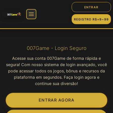
ENTRAR
REGISTRO R$+9~99
🎰 Jogos
Slot
007Game - Login Seguro
Acesse sua conta 007Game de forma rápida e
Cassino
segura! Com nosso sistema de login avançado, você
pode acessar todos os jogos, bônus e recursos da
Fortune
plataforma em segundos. Faça login agora e
continue sua diversão!
Jogos
ENTRAR AGORA
Game