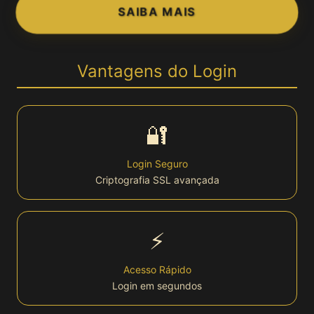
SAIBA MAIS
👤 Conta
Login
Vantagens do Login
Cadastro
🔐
Bônus
Login Seguro
Criptografia SSL avançada
VIP
Lottery
⚡
🏆 Plataforma
Acesso Rápido
Login em segundos
Plataforma