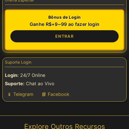
Bônus de Login
Ganhe R$+9~99 ao fazer login
ENTRAR
Suporte Login
Login:
24/7 Online
Suporte:
Chat ao Vivo
📱 Telegram
📘 Facebook
Explore Outros Recursos