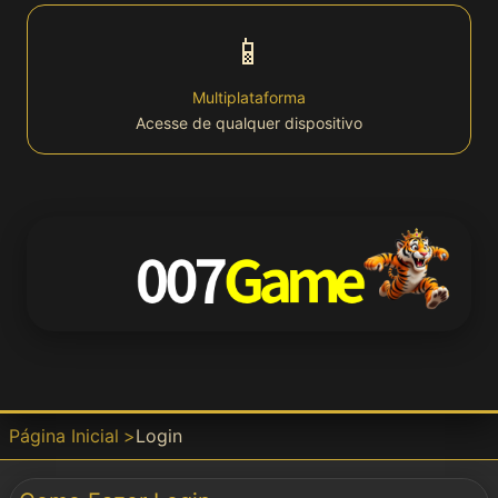
📱
Bet
Multiplataforma
Acesse de qualquer dispositivo
Win
APP
📱 Download
APK
Download
Página Inicial
Login
Baixar