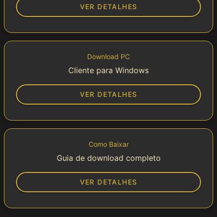
VER DETALHES
Download PC
Cliente para Windows
VER DETALHES
Como Baixar
Guia de download completo
VER DETALHES