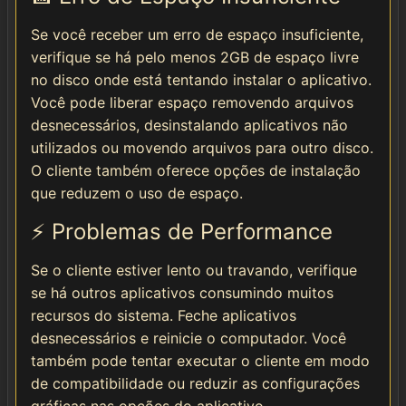
Se você receber um erro de espaço insuficiente,
verifique se há pelo menos 2GB de espaço livre
no disco onde está tentando instalar o aplicativo.
Você pode liberar espaço removendo arquivos
desnecessários, desinstalando aplicativos não
utilizados ou movendo arquivos para outro disco.
O cliente também oferece opções de instalação
que reduzem o uso de espaço.
⚡ Problemas de Performance
Se o cliente estiver lento ou travando, verifique
se há outros aplicativos consumindo muitos
recursos do sistema. Feche aplicativos
desnecessários e reinicie o computador. Você
também pode tentar executar o cliente em modo
de compatibilidade ou reduzir as configurações