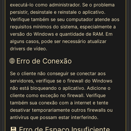
executá-lo como administrador. Se o problema
persistir, desinstale e reinstale o aplicativo.
Verifique também se seu computador atende aos
requisitos mínimos do sistema, especialmente a
versão do Windows e quantidade de RAM. Em
alguns casos, pode ser necessário atualizar
drivers de vídeo.
🌐 Erro de Conexão
Se o cliente não conseguir se conectar aos
servidores, verifique se o firewall do Windows
não está bloqueando o aplicativo. Adicione o
cliente como exceção no firewall. Verifique
também sua conexão com a internet e tente
desativar temporariamente outros firewalls ou
antivírus que possam estar interferindo.
💾 Erro de Espaço Insuficiente