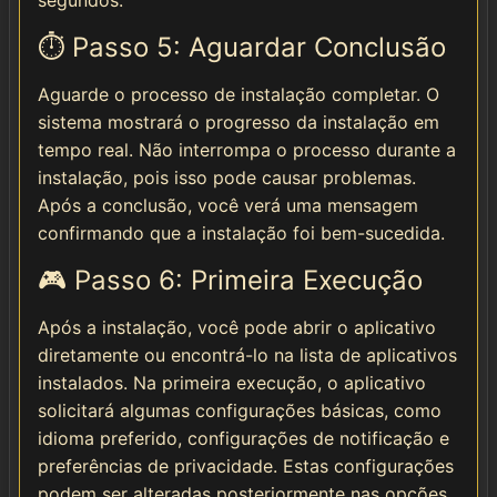
segundos.
⏱️ Passo 5: Aguardar Conclusão
Aguarde o processo de instalação completar. O
sistema mostrará o progresso da instalação em
tempo real. Não interrompa o processo durante a
instalação, pois isso pode causar problemas.
Após a conclusão, você verá uma mensagem
confirmando que a instalação foi bem-sucedida.
🎮 Passo 6: Primeira Execução
Após a instalação, você pode abrir o aplicativo
diretamente ou encontrá-lo na lista de aplicativos
instalados. Na primeira execução, o aplicativo
solicitará algumas configurações básicas, como
idioma preferido, configurações de notificação e
preferências de privacidade. Estas configurações
podem ser alteradas posteriormente nas opções