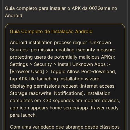
Instalar
Guia completo para instalar o APK da 007Game no
Android.
🌐 Social & Contato
Guia Completo de Instalação Android
📱 Telegram
Android installation process requer "Unknown
Sources" permission enabling (security measure
📘 Facebook
protecting users de potentially malicious APKs):
Settings > Security > Install Unknown Apps >
[Browser Used] > Toggle Allow. Post-download,
tap APK file launching installation wizard
displaying permissions request (Internet access,
Storage read/write, Notifications). Installation
completes em <30 segundos em modern devices,
app icon appears home screen/app drawer ready
para launch.
Com uma variedade que abrange desde clássicos