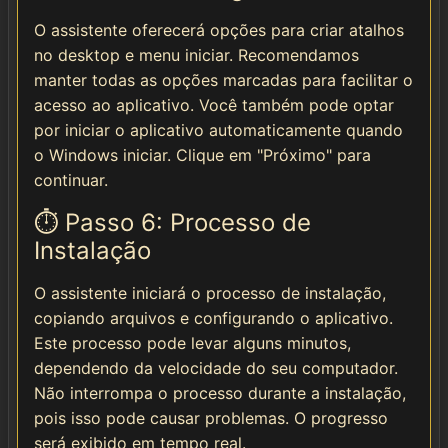
O assistente oferecerá opções para criar atalhos
no desktop e menu iniciar. Recomendamos
manter todas as opções marcadas para facilitar o
acesso ao aplicativo. Você também pode optar
por iniciar o aplicativo automaticamente quando
o Windows iniciar. Clique em "Próximo" para
continuar.
⏱️ Passo 6: Processo de
Instalação
O assistente iniciará o processo de instalação,
copiando arquivos e configurando o aplicativo.
Este processo pode levar alguns minutos,
dependendo da velocidade do seu computador.
Não interrompa o processo durante a instalação,
pois isso pode causar problemas. O progresso
será exibido em tempo real.