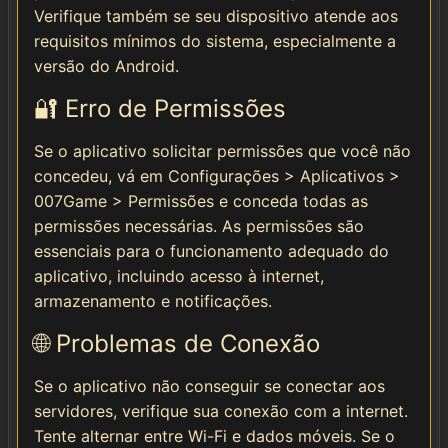
Verifique também se seu dispositivo atende aos
requisitos mínimos do sistema, especialmente a
versão do Android.
🔐 Erro de Permissões
Se o aplicativo solicitar permissões que você não
concedeu, vá em Configurações > Aplicativos >
007Game > Permissões e conceda todas as
permissões necessárias. As permissões são
essenciais para o funcionamento adequado do
aplicativo, incluindo acesso à internet,
armazenamento e notificações.
🌐 Problemas de Conexão
Se o aplicativo não conseguir se conectar aos
servidores, verifique sua conexão com a internet.
Tente alternar entre Wi-Fi e dados móveis. Se o