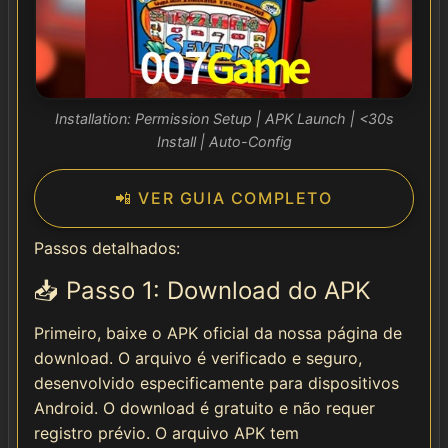
Installation: Permission Setup | APK Launch | <30s
Install | Auto-Config
📲 VER GUIA COMPLETO
Passos detalhados:
📥 Passo 1: Download do APK
Primeiro, baixe o APK oficial da nossa página de
download. O arquivo é verificado e seguro,
desenvolvido especificamente para dispositivos
Android. O download é gratuito e não requer
registro prévio. O arquivo APK tem