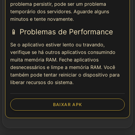
problema persistir, pode ser um problema
temporário dos servidores. Aguarde alguns
minutos e tente novamente.
📱 Problemas de Performance
Se o aplicativo estiver lento ou travando,
verifique se há outros aplicativos consumindo
muita memória RAM. Feche aplicativos
desnecessários e limpe a memória RAM. Você
também pode tentar reiniciar o dispositivo para
liberar recursos do sistema.
BAIXAR APK