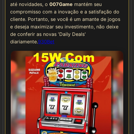
até novidades, o
007Game
mantém seu
compromisso com a inovação e a satisfação do
cliente. Portanto, se você é um amante de jogos
e deseja maximizar seu investimento, não deixe
de conferir as novas 'Daily Deals'
diariamente.
930Bet