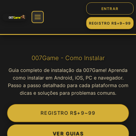
ENTRAR
REGISTRO R$+9~99
🎰 Jogos
Slot
007Game - Como Instalar
Guia completo de instalação da 007Game! Aprenda
Cassino
como instalar em Android, iOS, PC e navegador.
Passo a passo detalhado para cada plataforma com
Fortune
dicas e soluções para problemas comuns.
Jogos
REGISTRO R$+9~99
Game
VER GUIAS