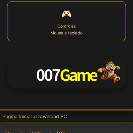
🎮
Bet
Controles
Mouse e teclado
Win
APP
📱 Download
APK
Download
Página Inicial
Download PC
Baixar