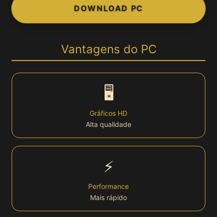
DOWNLOAD PC
👤 Conta
Login
Vantagens do PC
Cadastro
🖥️
Bônus
Gráficos HD
Alta qualidade
VIP
Lottery
⚡
🏆 Plataforma
Performance
Mais rápido
Plataforma