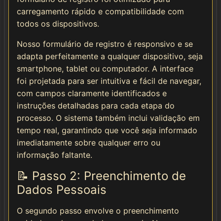
carregamento rápido e compatibilidade com
todos os dispositivos.
Nosso formulário de registro é responsivo e se
adapta perfeitamente a qualquer dispositivo, seja
smartphone, tablet ou computador. A interface
foi projetada para ser intuitiva e fácil de navegar,
com campos claramente identificados e
instruções detalhadas para cada etapa do
processo. O sistema também inclui validação em
tempo real, garantindo que você seja informado
imediatamente sobre qualquer erro ou
informação faltante.
📝 Passo 2: Preenchimento de
Dados Pessoais
O segundo passo envolve o preenchimento