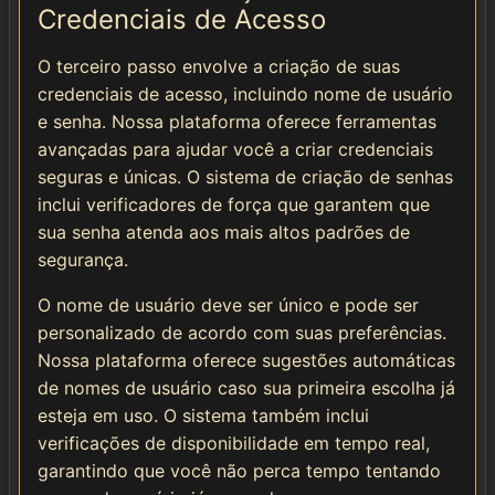
Credenciais de Acesso
O terceiro passo envolve a criação de suas
credenciais de acesso, incluindo nome de usuário
e senha. Nossa plataforma oferece ferramentas
avançadas para ajudar você a criar credenciais
seguras e únicas. O sistema de criação de senhas
inclui verificadores de força que garantem que
sua senha atenda aos mais altos padrões de
segurança.
O nome de usuário deve ser único e pode ser
personalizado de acordo com suas preferências.
Nossa plataforma oferece sugestões automáticas
de nomes de usuário caso sua primeira escolha já
esteja em uso. O sistema também inclui
verificações de disponibilidade em tempo real,
garantindo que você não perca tempo tentando