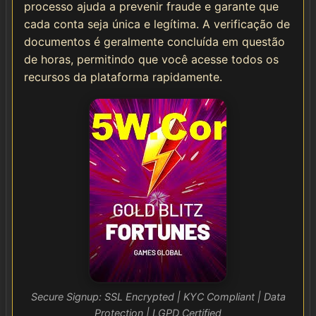
processo ajuda a prevenir fraude e garante que
cada conta seja única e legítima. A verificação de
documentos é geralmente concluída em questão
de horas, permitindo que você acesse todos os
recursos da plataforma rapidamente.
Secure Signup: SSL Encrypted | KYC Compliant | Data
Protection | LGPD Certified