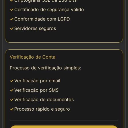
Criptografia SSL de 256 bits
Certificado de segurança válido
Conformidade com LGPD
Servidores seguros
Verificação de Conta
Processo de verificação simples:
Verificação por email
Verificação por SMS
Verificação de documentos
Processo rápido e seguro