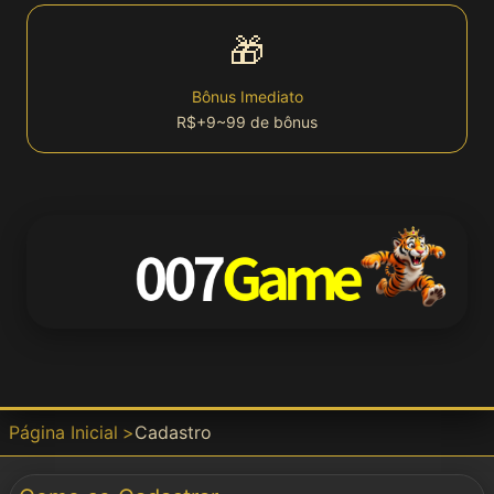
🎁
Bet
Bônus Imediato
R$+9~99 de bônus
Win
APP
📱 Download
APK
Download
Página Inicial
Cadastro
Baixar