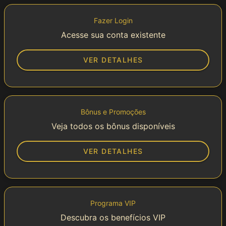
Fazer Login
Acesse sua conta existente
VER DETALHES
Bônus e Promoções
Veja todos os bônus disponíveis
VER DETALHES
Programa VIP
Descubra os benefícios VIP