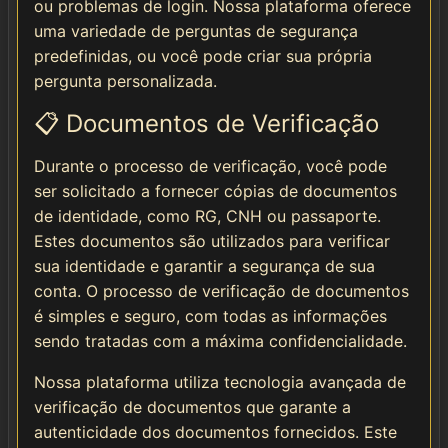
ou problemas de login. Nossa plataforma oferece
uma variedade de perguntas de segurança
predefinidas, ou você pode criar sua própria
pergunta personalizada.
📋 Documentos de Verificação
Durante o processo de verificação, você pode
ser solicitado a fornecer cópias de documentos
de identidade, como RG, CNH ou passaporte.
Estes documentos são utilizados para verificar
sua identidade e garantir a segurança de sua
conta. O processo de verificação de documentos
é simples e seguro, com todas as informações
sendo tratadas com a máxima confidencialidade.
Nossa plataforma utiliza tecnologia avançada de
verificação de documentos que garante a
autenticidade dos documentos fornecidos. Este