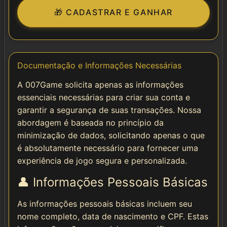
🎁 CADASTRAR E GANHAR
Documentação e Informações Necessárias
A 007Game solicita apenas as informações
essenciais necessárias para criar sua conta e
garantir a segurança de suas transações. Nossa
abordagem é baseada no princípio da
minimização de dados, solicitando apenas o que
é absolutamente necessário para fornecer uma
experiência de jogo segura e personalizada.
👤 Informações Pessoais Básicas
As informações pessoais básicas incluem seu
nome completo, data de nascimento e CPF. Estas