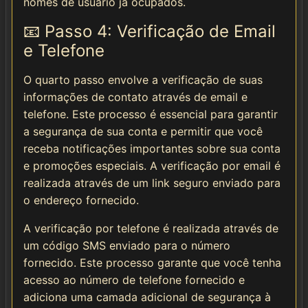
nomes de usuário já ocupados.
📧 Passo 4: Verificação de Email
e Telefone
O quarto passo envolve a verificação de suas
informações de contato através de email e
telefone. Este processo é essencial para garantir
a segurança de sua conta e permitir que você
receba notificações importantes sobre sua conta
e promoções especiais. A verificação por email é
realizada através de um link seguro enviado para
o endereço fornecido.
A verificação por telefone é realizada através de
um código SMS enviado para o número
fornecido. Este processo garante que você tenha
acesso ao número de telefone fornecido e
adiciona uma camada adicional de segurança à