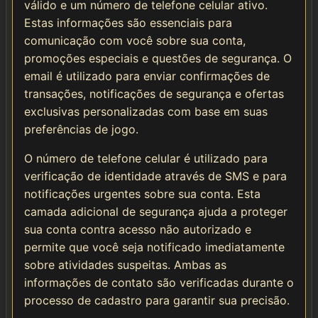
válido e um número de telefone celular ativo.
Estas informações são essenciais para
comunicação com você sobre sua conta,
promoções especiais e questões de segurança. O
email é utilizado para enviar confirmações de
transações, notificações de segurança e ofertas
exclusivas personalizadas com base em suas
preferências de jogo.
O número de telefone celular é utilizado para
verificação de identidade através de SMS e para
notificações urgentes sobre sua conta. Esta
camada adicional de segurança ajuda a proteger
sua conta contra acesso não autorizado e
permite que você seja notificado imediatamente
sobre atividades suspeitas. Ambas as
informações de contato são verificadas durante o
processo de cadastro para garantir sua precisão.