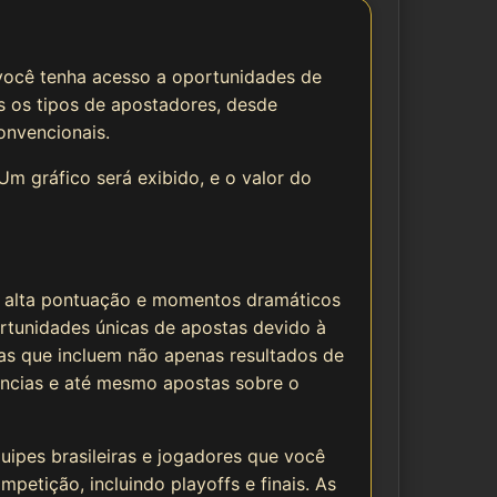
você tenha acesso a oportunidades de
s os tipos de apostadores, desde
onvencionais.
m gráfico será exibido, e o valor do
e alta pontuação e momentos dramáticos
rtunidades únicas de apostas devido à
as que incluem não apenas resultados de
ências e até mesmo apostas sobre o
ipes brasileiras e jogadores que você
etição, incluindo playoffs e finais. As