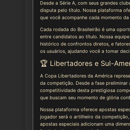
Desde a Série A, com seus grandes clubes
disputa pelo título. Nossa plataforma o
que você acompanhe cada momento da 
Cada rodada do Brasileirão é uma oportu
entre candidatos ao título. Nossa equipe
histórico de confrontos diretos, e fator
os usuários, ajudando você a tomar dec
🏆 Libertadores e Sul-Amer
A Copa Libertadores da América represe
da competição. Desde a fase preliminar 
competitividade desta prestigiosa comp
que buscam seu momento de glória conti
Nossa plataforma oferece apostas especi
jogador será o artilheiro da competição
apostas especiais adicionam uma dimens