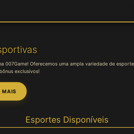
portivas
na 007Game! Oferecemos uma ampla variedade de esportes,
bônus exclusivos!
 MAIS
Esportes Disponíveis