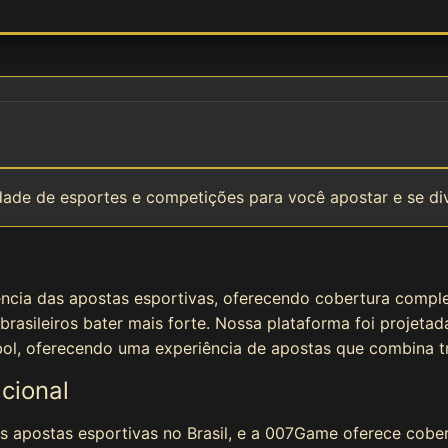
e de esportes e competições para você apostar e se dive
ncia das apostas esportivas, oferecendo cobertura comple
brasileiros bater mais forte. Nossa plataforma foi projeta
ol, oferecendo uma experiência de apostas que combina t
acional
 apostas esportivas no Brasil, e a 007Game oferece cober