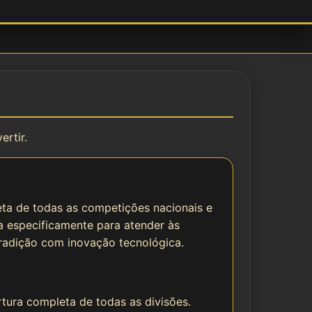
rtir.
ta de todas as competições nacionais e
da especificamente para atender às
radição com inovação tecnológica.
tura completa de todas as divisões.