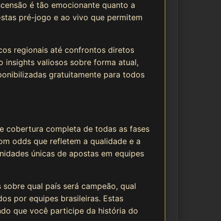
 ascensão é tão emocionante quanto a
ostas pré-jogo e ao vivo que permitem
os regionais até confrontos diretos
 insights valiosos sobre forma atual,
sponibilizadas gratuitamente para todos
e cobertura completa de todas as fases
com odds que refletem a qualidade e a
unidades únicas de apostas em equipes
 sobre qual país será campeão, qual
s por equipes brasileiras. Estas
do que você participe da história do