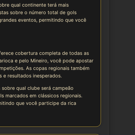
bre qual continente terá mais
stas sobre o número total de gols
randes eventos, permitindo que você
ferece cobertura completa de todas as
rioca e pelo Mineiro, você pode apostar
competições. As copas regionais também
 e resultados inesperados.
s sobre qual clube será campeão
ls marcados em clássicos regionais.
tindo que você participe da rica