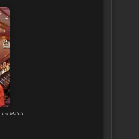
s per Match