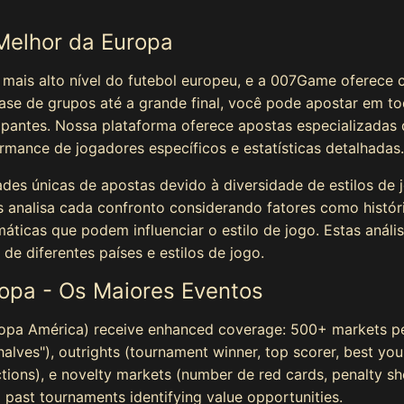
Melhor da Europa
ais alto nível do futebol europeu, e a 007Game oferece 
fase de grupos até a grande final, você pode apostar em t
ipantes. Nossa plataforma oferece apostas especializadas
mance de jogadores específicos e estatísticas detalhadas.
es únicas de apostas devido à diversidade de estilos de j
s analisa cada confronto considerando fatores como históri
áticas que podem influenciar o estilo de jogo. Estas análi
e diferentes países e estilos de jogo.
opa - Os Maiores Eventos
opa América) receive enhanced coverage: 500+ markets pe
lves"), outrights (tournament winner, top scorer, best you
ctions), e novelty markets (number de red cards, penalty sh
 past tournaments identifying value opportunities.