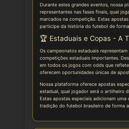
Durante estes grandes eventos, nossa pl
representantes nas fases finais, qual j
marcados na competição. Estas apostas
participe da história do futebol de forma
🏆 Estaduais e Copas - A T
Os campeonatos estaduais representam a
competições estaduais importantes. Des
em todos os jogos com odds que refletem
oferecem oportunidades únicas de apos
Nossa plataforma oferece apostas espec
estadual, qual jogador será o artilheir
Estas apostas especiais adicionam uma 
tradição do futebol brasileiro de forma a