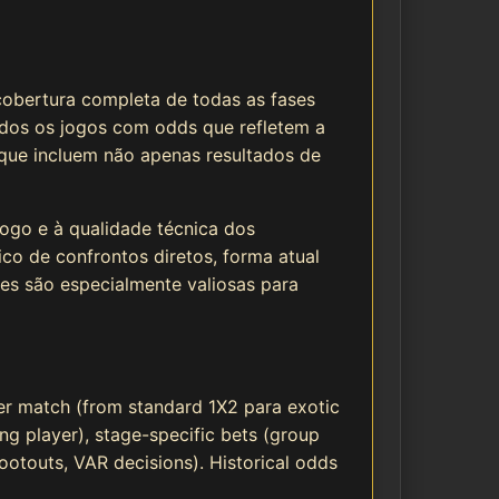
cobertura completa de todas as fases
odos os jogos com odds que refletem a
 que incluem não apenas resultados de
ogo e à qualidade técnica dos
co de confrontos diretos, forma atual
ses são especialmente valiosas para
r match (from standard 1X2 para exotic
ng player), stage-specific bets (group
ootouts, VAR decisions). Historical odds