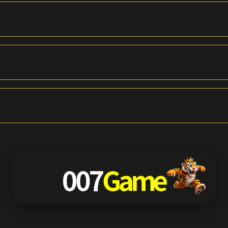
🌐 Social & Contato
📱 Telegram
📘 Facebook