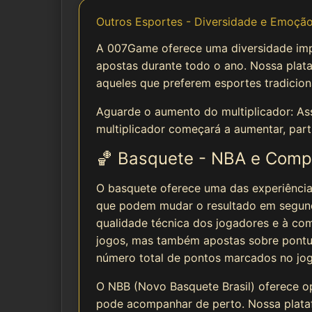
Outros Esportes - Diversidade e Emoçã
A 007Game oferece uma diversidade impr
apostas durante todo o ano. Nossa plata
aqueles que preferem esportes tradici
Aguarde o aumento do multiplicador: Ass
multiplicador começará a aumentar, part
🏀 Basquete - NBA e Comp
O basquete oferece uma das experiênci
que podem mudar o resultado em segundo
qualidade técnica dos jogadores e à co
jogos, mas também apostas sobre pontua
número total de pontos marcados no jog
O NBB (Novo Basquete Brasil) oferece o
pode acompanhar de perto. Nossa platafo