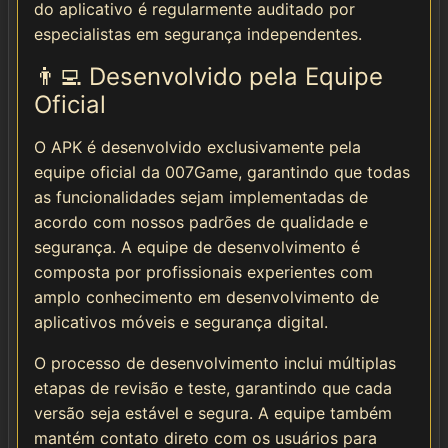
do aplicativo é regularmente auditado por
especialistas em segurança independentes.
👨‍💻 Desenvolvido pela Equipe
Oficial
O APK é desenvolvido exclusivamente pela
equipe oficial da 007Game, garantindo que todas
as funcionalidades sejam implementadas de
acordo com nossos padrões de qualidade e
segurança. A equipe de desenvolvimento é
composta por profissionais experientes com
amplo conhecimento em desenvolvimento de
aplicativos móveis e segurança digital.
O processo de desenvolvimento inclui múltiplas
etapas de revisão e teste, garantindo que cada
versão seja estável e segura. A equipe também
mantém contato direto com os usuários para