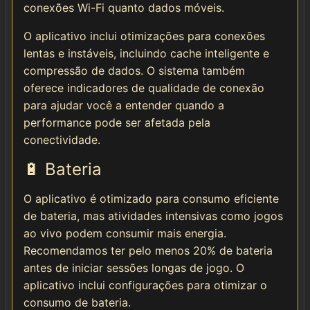
conexões Wi-Fi quanto dados móveis.
O aplicativo inclui otimizações para conexões
lentas e instáveis, incluindo cache inteligente e
compressão de dados. O sistema também
oferece indicadores de qualidade de conexão
para ajudar você a entender quando a
performance pode ser afetada pela
conectividade.
🔋 Bateria
O aplicativo é otimizado para consumo eficiente
de bateria, mas atividades intensivas como jogos
ao vivo podem consumir mais energia.
Recomendamos ter pelo menos 20% de bateria
antes de iniciar sessões longas de jogo. O
aplicativo inclui configurações para otimizar o
consumo de bateria.