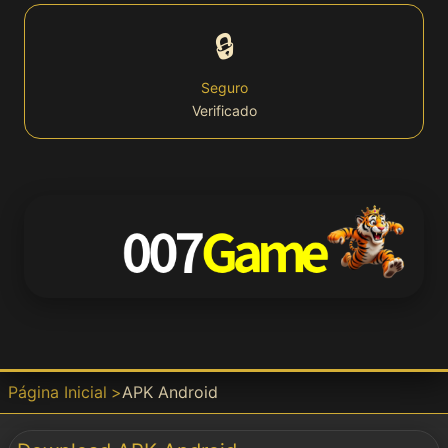
🔒
Bet
Seguro
Verificado
Win
APP
📱 Download
APK
Download
Página Inicial
APK Android
Baixar