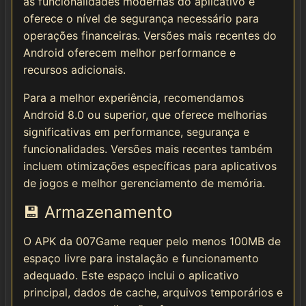
as funcionalidades modernas do aplicativo e
oferece o nível de segurança necessário para
operações financeiras. Versões mais recentes do
Android oferecem melhor performance e
recursos adicionais.
Para a melhor experiência, recomendamos
Android 8.0 ou superior, que oferece melhorias
significativas em performance, segurança e
funcionalidades. Versões mais recentes também
incluem otimizações específicas para aplicativos
de jogos e melhor gerenciamento de memória.
💾 Armazenamento
O APK da 007Game requer pelo menos 100MB de
espaço livre para instalação e funcionamento
adequado. Este espaço inclui o aplicativo
principal, dados de cache, arquivos temporários e