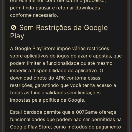
oferece melhor controle sobre o processo,
permitindo pausar e retomar downloads
conforme necessário.
🚫 Sem Restrições da Google
Play
A Google Play Store impõe várias restrições
sobre aplicativos de jogos de azar e apostas, que
podem limitar a funcionalidade ou até mesmo
impedir a disponibilidade do aplicativo. O
download direto do APK contorna essas
restrições, garantindo que você tenha acesso a
todas as funcionalidades sem limitações
impostas pela política da Google.
Esta liberdade permite que a 007Game ofereça
funcionalidades que podem não ser permitidas na
Google Play Store, como métodos de pagamento