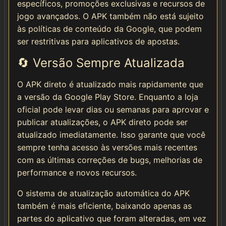
específicos, promoções exclusivas e recursos de
jogo avançados. O APK também não está sujeito
às políticas de conteúdo da Google, que podem
ser restritivas para aplicativos de apostas.
🔄 Versão Sempre Atualizada
O APK direto é atualizado mais rapidamente que
a versão da Google Play Store. Enquanto a loja
oficial pode levar dias ou semanas para aprovar e
publicar atualizações, o APK direto pode ser
atualizado imediatamente. Isso garante que você
sempre tenha acesso às versões mais recentes
com as últimas correções de bugs, melhorias de
performance e novos recursos.
O sistema de atualização automática do APK
também é mais eficiente, baixando apenas as
partes do aplicativo que foram alteradas, em vez