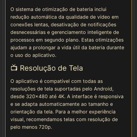
O sistema de otimização de bateria inclui
redução automática da qualidade de vídeo em
conexões lentas, desativação de notificações
desnecessárias e gerenciamento inteligente de
processos em segundo plano. Estas otimizações
ajudam a prolongar a vida útil da bateria durante
o uso do aplicativo.
📺 Resolução de Tela
O aplicativo é compatível com todas as
resoluções de tela suportadas pelo Android,
desde 320x480 até 4K. A interface é responsiva
e se adapta automaticamente ao tamanho e
orientação da tela. Para a melhor experiência
visual, recomendamos telas com resolução de
pelo menos 720p.