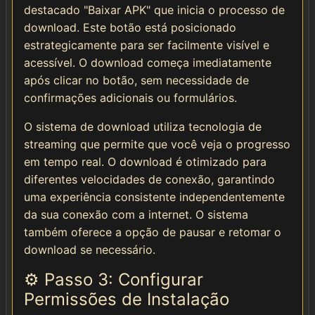
destacado "Baixar APK" que inicia o processo de
download. Este botão está posicionado
estrategicamente para ser facilmente visível e
acessível. O download começa imediatamente
após clicar no botão, sem necessidade de
confirmações adicionais ou formulários.
O sistema de download utiliza tecnologia de
streaming que permite que você veja o progresso
em tempo real. O download é otimizado para
diferentes velocidades de conexão, garantindo
uma experiência consistente independentemente
da sua conexão com a internet. O sistema
também oferece a opção de pausar e retomar o
download se necessário.
⚙️ Passo 3: Configurar
Permissões de Instalação