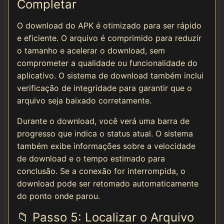
Completar
O download do APK é otimizado para ser rápido
e eficiente. O arquivo é comprimido para reduzir
o tamanho e acelerar o download, sem
comprometer a qualidade ou funcionalidade do
aplicativo. O sistema de download também inclui
verificação de integridade para garantir que o
arquivo seja baixado corretamente.
Durante o download, você verá uma barra de
progresso que indica o status atual. O sistema
também exibe informações sobre a velocidade
de download e o tempo estimado para
conclusão. Se a conexão for interrompida, o
download pode ser retomado automaticamente
do ponto onde parou.
📁 Passo 5: Localizar o Arquivo