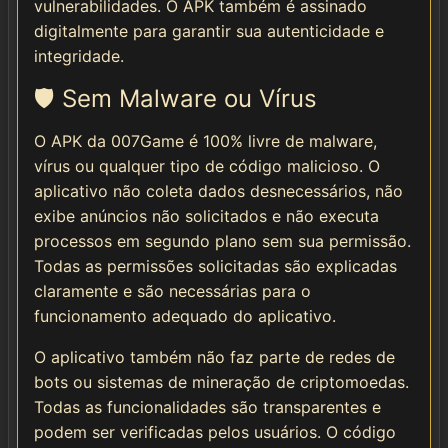
vulnerabilidades. O APK também é assinado
digitalmente para garantir sua autenticidade e
integridade.
🛡️ Sem Malware ou Vírus
O APK da 007Game é 100% livre de malware,
vírus ou qualquer tipo de código malicioso. O
aplicativo não coleta dados desnecessários, não
exibe anúncios não solicitados e não executa
processos em segundo plano sem sua permissão.
Todas as permissões solicitadas são explicadas
claramente e são necessárias para o
funcionamento adequado do aplicativo.
O aplicativo também não faz parte de redes de
bots ou sistemas de mineração de criptomoedas.
Todas as funcionalidades são transparentes e
podem ser verificadas pelos usuários. O código