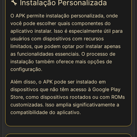
🔧 Instalação Personalizada
O APK permite instalação personalizada, onde
você pode escolher quais componentes do
aplicativo instalar. Isso é especialmente útil para
usuários com dispositivos com recursos
limitados, que podem optar por instalar apenas
as funcionalidades essenciais. O processo de
instalação também oferece mais opções de
configuração.
Além disso, o APK pode ser instalado em
dispositivos que não têm acesso à Google Play
Store, como dispositivos rootados ou com ROMs
customizadas. Isso amplia significativamente a
compatibilidade do aplicativo.