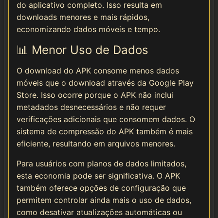
do aplicativo completo. Isso resulta em
downloads menores e mais rápidos,
economizando dados móveis e tempo.
📊 Menor Uso de Dados
O download do APK consome menos dados
móveis que o download através da Google Play
Store. Isso ocorre porque o APK não inclui
metadados desnecessários e não requer
verificações adicionais que consomem dados. O
sistema de compressão do APK também é mais
eficiente, resultando em arquivos menores.
Para usuários com planos de dados limitados,
esta economia pode ser significativa. O APK
também oferece opções de configuração que
permitem controlar ainda mais o uso de dados,
como desativar atualizações automáticas ou