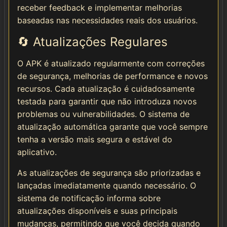
receber feedback e implementar melhorias
baseadas nas necessidades reais dos usuários.
🔄 Atualizações Regulares
O APK é atualizado regularmente com correções
de segurança, melhorias de performance e novos
recursos. Cada atualização é cuidadosamente
testada para garantir que não introduza novos
problemas ou vulnerabilidades. O sistema de
atualização automática garante que você sempre
tenha a versão mais segura e estável do
aplicativo.
As atualizações de segurança são priorizadas e
lançadas imediatamente quando necessário. O
sistema de notificação informa sobre
atualizações disponíveis e suas principais
mudanças, permitindo que você decida quando