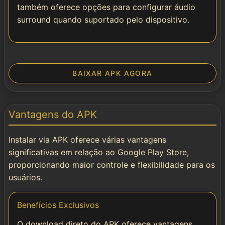
também oferece opções para configurar áudio
surround quando suportado pelo dispositivo.
BAIXAR APK AGORA
Vantagens do APK
Instalar via APK oferece várias vantagens
significativas em relação ao Google Play Store,
proporcionando maior controle e flexibilidade para os
usuários.
Benefícios Exclusivos
O download direto do APK oferece vantagens